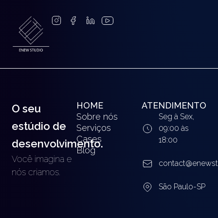
HOME
ATENDIMENTO
O seu
Sobre nós
Seg à Sex,
estúdio de
Serviços
09:00 às
Cases
18:00
desenvolvimento.
Blog
Você imagina e
contact@enewst
nós criamos.
São Paulo-SP